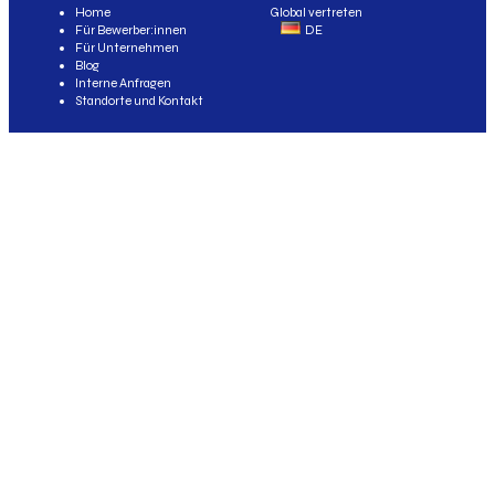
Home
Global vertreten
Für Bewerber:innen
DE
Für Unternehmen
Blog
Interne Anfragen
Standorte und Kontakt