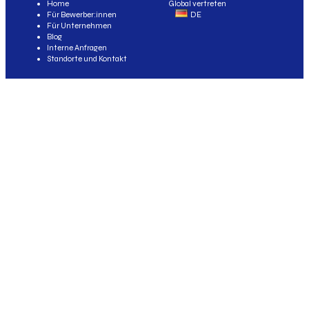
Home
Global vertreten
Für Bewerber:innen
DE
Für Unternehmen
Blog
Interne Anfragen
Standorte und Kontakt