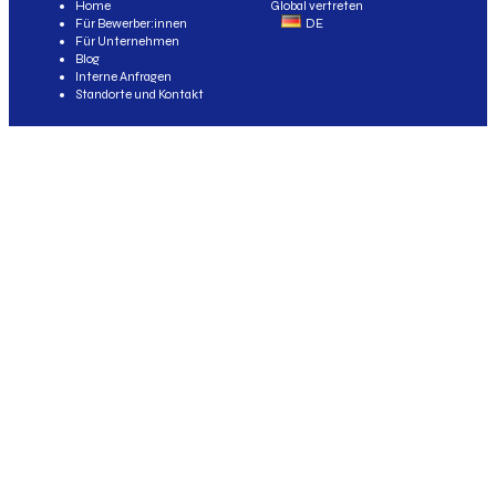
Home
Global vertreten
Für Bewerber:innen
DE
Für Unternehmen
Blog
Interne Anfragen
Standorte und Kontakt