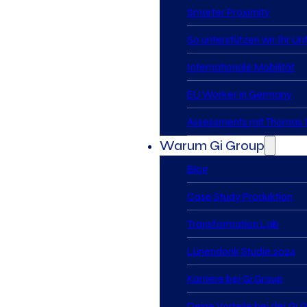
Smarter Proximity
So unterstützen wir Ihr U
Internationale Mobilität
EU Worker in Germany
Assessments mit Thomas I
Warum Gi Group
Blog
Case Study Produktion
Transformation Lab
Lünendonk Studie 2024
Karriere bei Gi Group
Deine Vorteile bei der Gi 