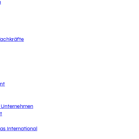
h
 Fachkräfte
nt
hr Unternehmen
t
s International