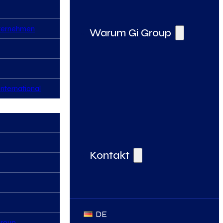
nternehmen
Warum Gi Group
nternational
Deine Vorteile bei der Gi Group
Kontakt
DE
Group