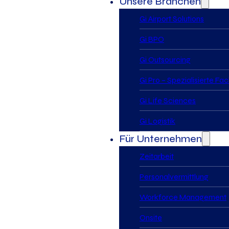
Unsere Branchen
Gi Airport Solutions
Gi BPO
Gi Outsourcing
Gi Pro – Spezialisierte Fa
Gi Life Sciences
Gi Logistik
Für Unternehmen
Zeitarbeit
Personalvermittlung
Workforce Management
Onsite