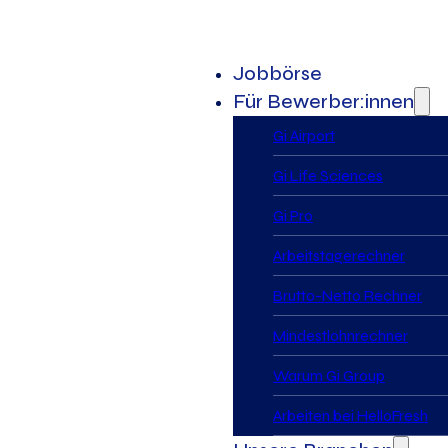
Jobbörse
Für Bewerber:innen
Gi Airport
Gi Life Sciences
Gi Pro
Arbeitstagerechner
Brutto-Netto Rechner
Mindestlohnrechner
Warum Gi Group
Arbeiten bei HelloFresh