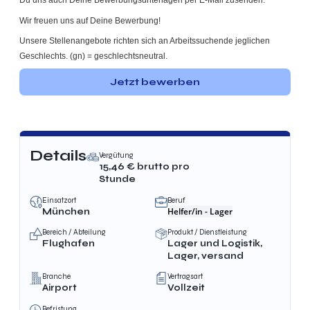
Du uns auch Deine Bewerbungsunterlagen per E-Mail zusenden.
Wir freuen uns auf Deine Bewerbung!
Unsere Stellenangebote richten sich an Arbeitssuchende jeglichen
Geschlechts. (gn) = geschlechtsneutral.
Jetzt bewerben
Details
Vergütung
15,46
€ brutto
pro
Stunde
Einsatzort
Beruf
Helfer/in - Lager
München
Bereich / Abteilung
Produkt / Dienstleistung
Flughafen
Lager und Logistik,
Lager, versand
Branche
Vertragsart
Airport
Vollzeit
Befristung