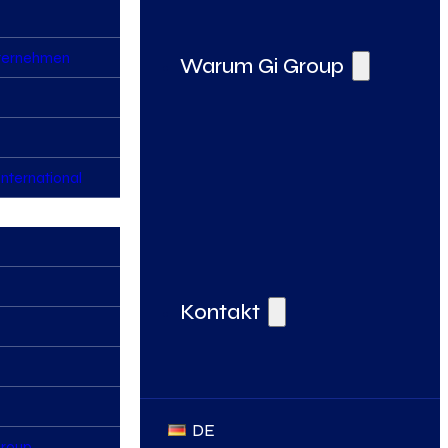
nternehmen
Warum Gi Group
nternational
Deine Vorteile bei der Gi Group
Kontakt
DE
Group