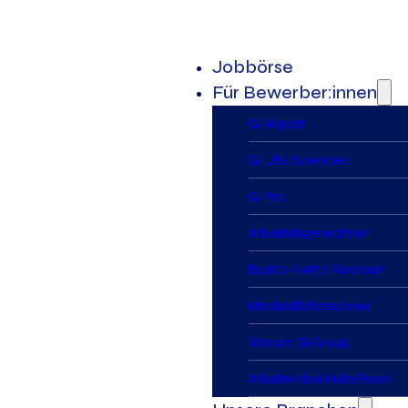
Jobbörse
Für Bewerber:innen
Gi Airport
Gi Life Sciences
Gi Pro
Arbeitstagerechner
Brutto-Netto Rechner
Mindestlohnrechner
Warum Gi Group
Arbeiten bei HelloFresh