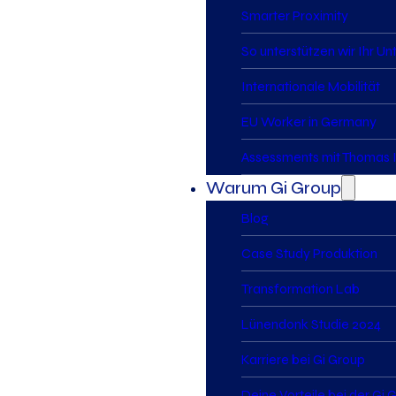
Smarter Proximity
So unterstützen wir Ihr U
Internationale Mobilität
EU Worker in Germany
Assessments mit Thomas I
Warum Gi Group
Blog
Case Study Produktion
Transformation Lab
Lünendonk Studie 2024
Karriere bei Gi Group
Deine Vorteile bei der Gi 