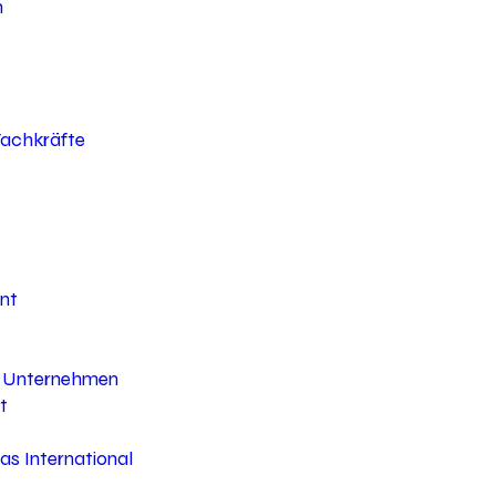
h
 Fachkräfte
nt
hr Unternehmen
t
s International