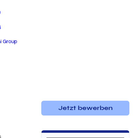
n
4
Gi Group
Jetzt bewerben
s