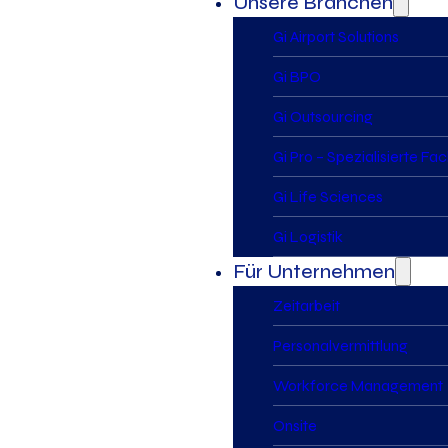
Unsere Branchen
Gi Airport Solutions
Gi BPO
Gi Outsourcing
Gi Pro – Spezialisierte Fa
Gi Life Sciences
Gi Logistik
Für Unternehmen
Zeitarbeit
Personalvermittlung
Workforce Management
Onsite