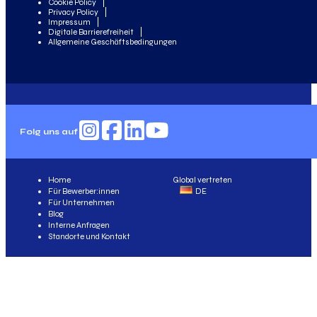
Cookie Policy
Privacy Policy
Impressum
Digitale Barrierefreiheit
Allgemeine Geschäftsbedingungen
Folg uns auf
Home
Global vertreten
Für Bewerber:innen
DE
Für Unternehmen
Blog
Interne Anfragen
Standorte und Kontakt