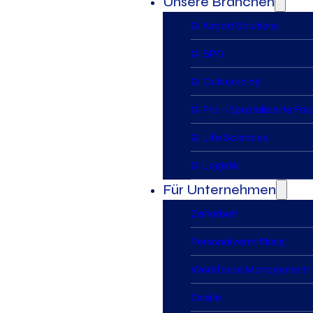
Unsere Branchen
Gi Airport Solutions
Gi BPO
Gi Outsourcing
Gi Pro – Spezialisierte Fa
Gi Life Sciences
Gi Logistik
Für Unternehmen
Zeitarbeit
Personalvermittlung
Workforce Management
Onsite