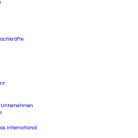
h
 Fachkräfte
nt
hr Unternehmen
t
s International