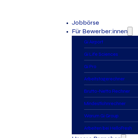
Jobbörse
Für Bewerber:innen
Gi Airport
Gi Life Sciences
Gi Pro
Arbeitstagerechner
Brutto-Netto Rechner
Mindestlohnrechner
Warum Gi Group
Arbeiten bei HelloFresh