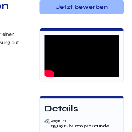
en
Jetzt bewerben
r einen
ssung auf
Details
Vergütung
25,89
€ brutto
pro Stunde