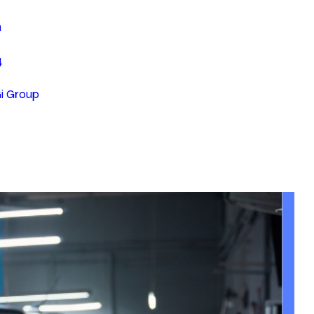
n
4
Gi Group