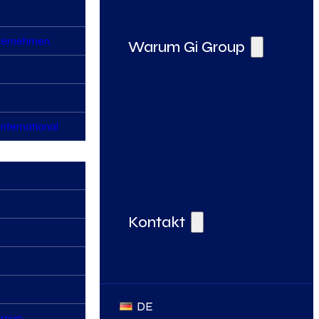
nternehmen
Warum Gi Group
nternational
Deine Vorteile bei der Gi Group
Kontakt
DE
Group