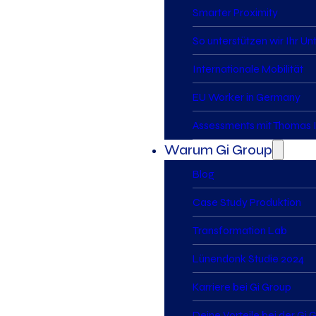
Smarter Proximity
So unterstützen wir Ihr U
Internationale Mobilität
EU Worker in Germany
Assessments mit Thomas I
Warum Gi Group
Blog
Case Study Produktion
Transformation Lab
Lünendonk Studie 2024
Karriere bei Gi Group
Deine Vorteile bei der Gi 