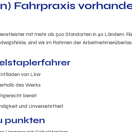
gn) Fahrpraxis vorhand
dienstleister mit mehr als 500 Standorten in 40 Ländern. Fü
 Ludwigsfelde, sind wir im Rahmen der Arbeitnehmerüberla
elstaplerfahrer
Entlladen von Lkw
nnerhalb des Werks
achgerecht bereit
ändigkeit und Unversehrtheit
Du punkten
g im Umgang mit Gabelstaplern