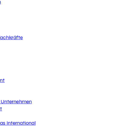
h
 Fachkräfte
nt
hr Unternehmen
t
s International