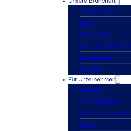
Unsere Branchen
Gi Airport Solutions
Gi BPO
Gi Outsourcing
Gi Pro – Spezialisierte Fa
Gi Life Sciences
Gi Logistik
Für Unternehmen
Zeitarbeit
Personalvermittlung
Workforce Management
Onsite