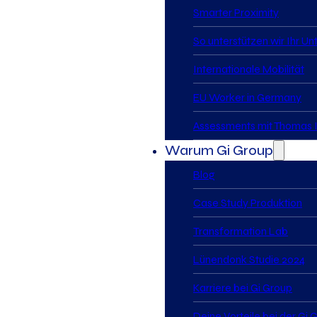
Smarter Proximity
So unterstützen wir Ihr U
Internationale Mobilität
EU Worker in Germany
Assessments mit Thomas I
Warum Gi Group
Blog
Case Study Produktion
Transformation Lab
Lünendonk Studie 2024
Karriere bei Gi Group
Deine Vorteile bei der Gi 