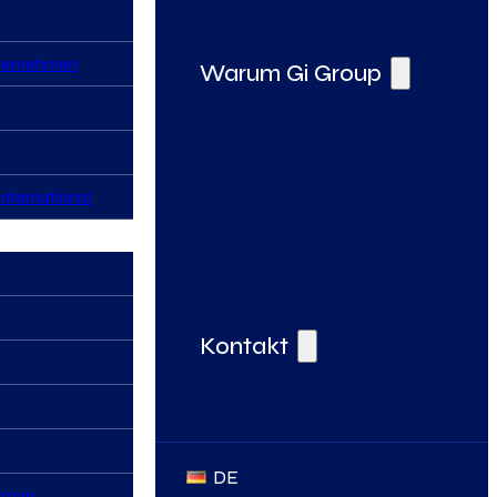
nternehmen
Warum Gi Group
nternational
Deine Vorteile bei der Gi Group
Kontakt
DE
Group