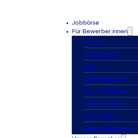
Jobbörse
Für Bewerber:innen
Gi Airport
Gi Life Sciences
Gi Pro
Arbeitstagerechner
Brutto-Netto Rechner
Mindestlohnrechner
Warum Gi Group
Arbeiten bei HelloFresh