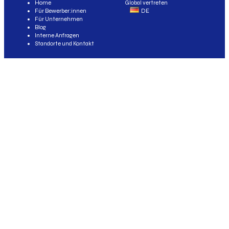
Home
Global vertreten
Für Bewerber:innen
DE
Für Unternehmen
Blog
Interne Anfragen
Standorte und Kontakt