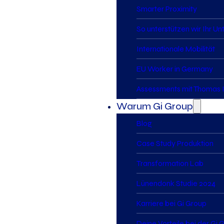
Smarter Proximity
So unterstützen wir Ihr U
Internationale Mobilität
EU Worker in Germany
Assessments mit Thomas I
Warum Gi Group
Blog
Case Study Produktion
Transformation Lab
Lünendonk Studie 2024
Karriere bei Gi Group
Deine Vorteile bei der Gi 