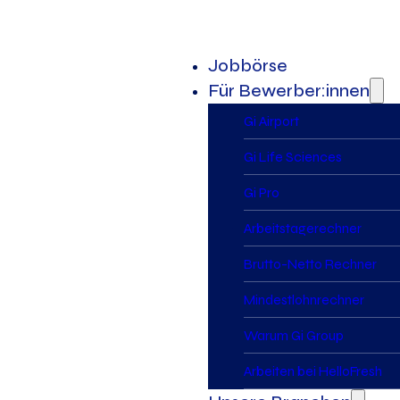
Jobbörse
Für Bewerber:innen
Gi Airport
Gi Life Sciences
Gi Pro
Arbeitstagerechner
Brutto-Netto Rechner
Mindestlohnrechner
Warum Gi Group
Arbeiten bei HelloFresh