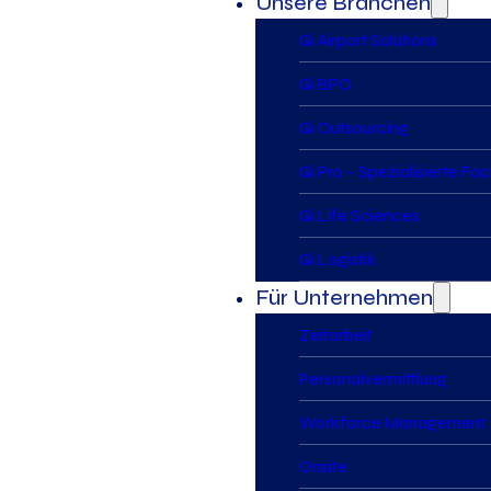
Unsere Branchen
Gi Airport Solutions
Gi BPO
Gi Outsourcing
Gi Pro – Spezialisierte Fa
Gi Life Sciences
Gi Logistik
Für Unternehmen
Zeitarbeit
Personalvermittlung
Workforce Management
Onsite