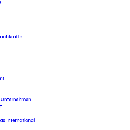
h
 Fachkräfte
nt
hr Unternehmen
t
s International