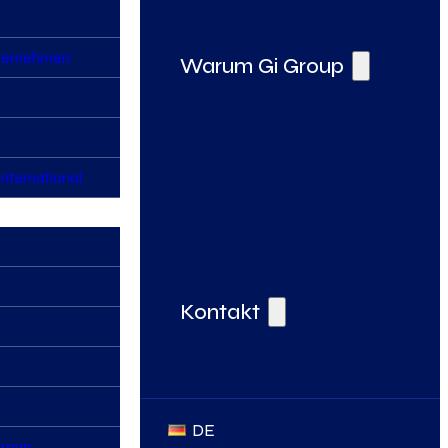
nternehmen
Warum Gi Group
nternational
Deine Vorteile bei der Gi Group
Kontakt
DE
Group