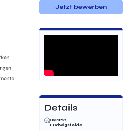
Jetzt bewerben
rken
ungen
kumente
d
Details
Einsatzort
Ludwigsfelde