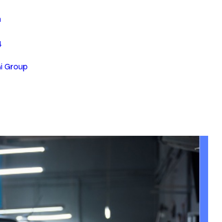
n
4
Gi Group