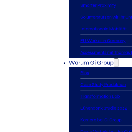
Smarter Proximity
So unterstützen wir Ihr U
Internationale Mobilität
EU Worker in Germany
Assessments mit Thomas I
Warum Gi Group
Blog
Case Study Produktion
Transformation Lab
Lünendonk Studie 2024
Karriere bei Gi Group
Deine Vorteile bei der Gi 