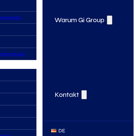
nternehmen
Warum Gi Group
nternational
Deine Vorteile bei der Gi Group
Kontakt
DE
Group