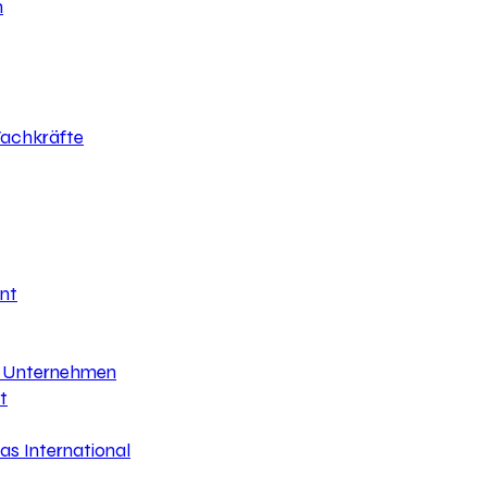
h
 Fachkräfte
nt
hr Unternehmen
t
s International