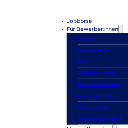
Jobbörse
Für Bewerber:innen
Gi Airport
Gi Life Sciences
Gi Pro
Arbeitstagerechner
Brutto-Netto Rechner
Mindestlohnrechner
Warum Gi Group
Arbeiten bei HelloFresh