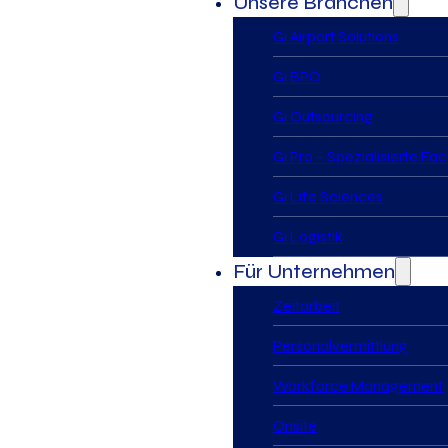
Unsere Branchen
Gi Airport Solutions
Gi BPO
Gi Outsourcing
Gi Pro – Spezialisierte Fa
Gi Life Sciences
Gi Logistik
Für Unternehmen
Zeitarbeit
Personalvermittlung
Workforce Management
Onsite