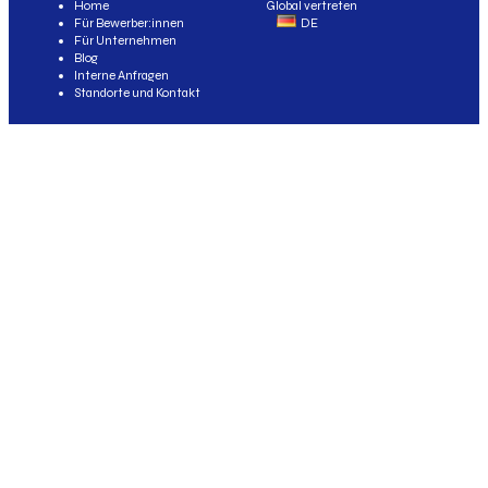
Home
Global vertreten
Für Bewerber:innen
DE
Für Unternehmen
Blog
Interne Anfragen
Standorte und Kontakt