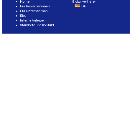
Home
Global vertreten
Für Bewerber:innen
DE
Für Unternehmen
Blog
Interne Anfragen
Standorte und Kontakt