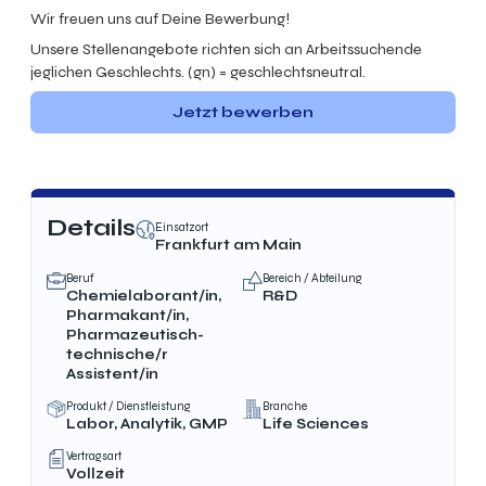
Wir freuen uns auf Deine Bewerbung!
Unsere Stellenangebote richten sich an Arbeitssuchende
jeglichen Geschlechts. (gn) = geschlechtsneutral.
Jetzt bewerben
Details
Einsatzort
Frankfurt am Main
Beruf
Bereich / Abteilung
Chemielaborant/in,
R&D
Pharmakant/in,
Pharmazeutisch-
technische/r
Assistent/in
Produkt / Dienstleistung
Branche
Labor, Analytik, GMP
Life Sciences
Vertragsart
Vollzeit