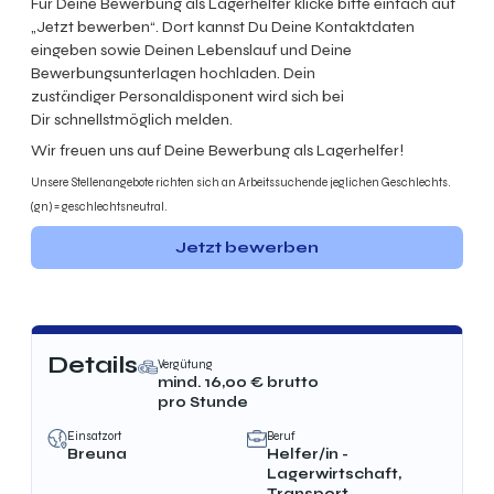
Für Deine Bewerbung als Lagerhelfer klicke bitte einfach auf
„Jetzt bewerben“. Dort kannst Du Deine Kontaktdaten
eingeben sowie Deinen Lebenslauf und Deine
Bewerbungsunterlagen hochladen. Dein
zuständiger Personaldisponent wird sich bei
Dir schnellstmöglich melden.
Wir freuen uns auf Deine Bewerbung als Lagerhelfer!
Unsere Stellenangebote richten sich an Arbeitssuchende jeglichen Geschlechts.
(gn) = geschlechtsneutral.
Jetzt bewerben
Details
Vergütung
mind.
16,00
€ brutto
pro Stunde
Einsatzort
Beruf
Breuna
Helfer/in -
Lagerwirtschaft,
Transport