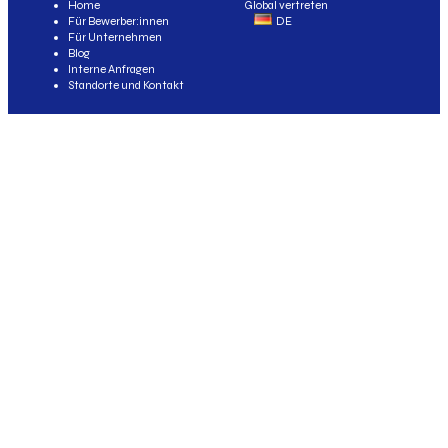
Home
Global vertreten
Für Bewerber:innen
DE
Für Unternehmen
Blog
Interne Anfragen
Standorte und Kontakt