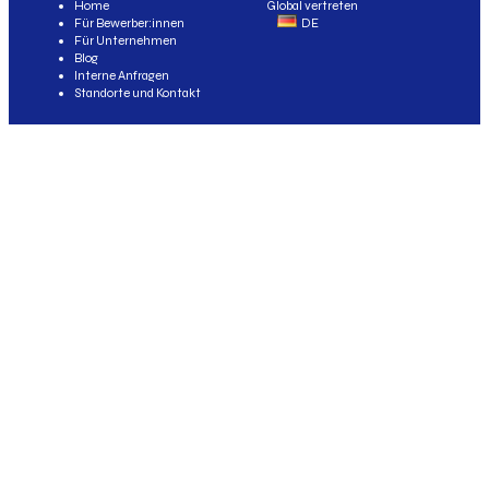
Home
Global vertreten
Für Bewerber:innen
DE
Für Unternehmen
Blog
Interne Anfragen
Standorte und Kontakt