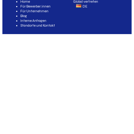
Home
Global vertreten
Für Bewerber:innen
DE
Für Unternehmen
Blog
Interne Anfragen
Standorte und Kontakt