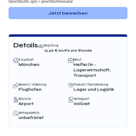
Geschlechts. (gn) = geschlechtsneutral.
Jetzt bewerben
Details
Vergütung
15,46
€ brutto
pro Stunde
Einsatzort
Beruf
München
Helfer/in -
Lagerwirtschaft,
Transport
Bereich / Abteilung
Produkt / Dienstleistung
Flughafen
Lager und Logistik
Branche
Vertragsart
Airport
Vollzeit
Vertragsdetails
unbefristet