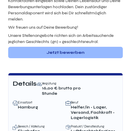
Kontaktdaten eingeben sowie Deinen Lebenslauf und Deine
Bewerbungsunterlagen hochladen. Dein zuständiger
Personaldisponent wird sich bei Dir schnellstmöglich
melden.
Wir freuen uns auf Deine Bewerbung!
Unsere Stellenangebote richten sich an Arbeitssuchende
jeglichen Geschlechts. (gn) = geschlechtsneutral.
Jetzt bewerben
Details
Vergütung
16,00
€ brutto
pro
Stunde
Einsatzort
Beruf
Hamburg
Helfer/in - Lager,
Versand, Fachkraft -
Lagerlogistik
Bereich / Abteilung
Produkt / Dienstleistung