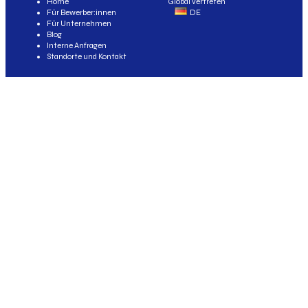
Home
Global vertreten
Für Bewerber:innen
DE
Für Unternehmen
Blog
Interne Anfragen
Standorte und Kontakt