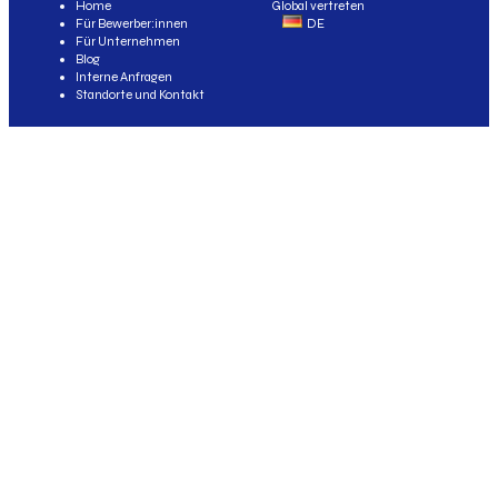
Home
Global vertreten
Für Bewerber:innen
DE
Für Unternehmen
Blog
Interne Anfragen
Standorte und Kontakt