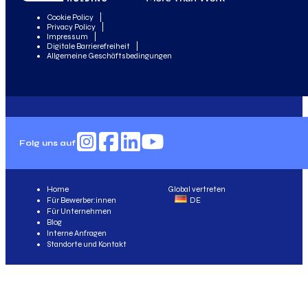
Cookie Policy
Privacy Policy
Impressum
Digitale Barrierefreiheit
Allgemeine Geschäftsbedingungen
Folg uns auf
Home
Global vertreten
Für Bewerber:innen
DE
Für Unternehmen
Blog
Interne Anfragen
Standorte und Kontakt