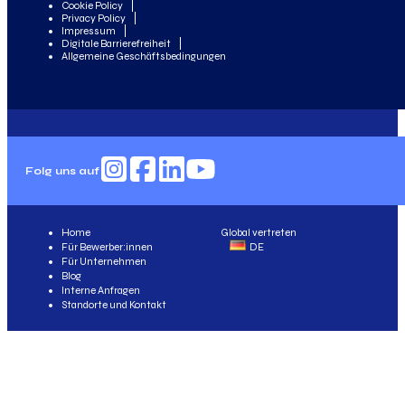
Cookie Policy
Privacy Policy
Impressum
Digitale Barrierefreiheit
Allgemeine Geschäftsbedingungen
Folg uns auf
Home
Global vertreten
Für Bewerber:innen
DE
Für Unternehmen
Blog
Interne Anfragen
Standorte und Kontakt