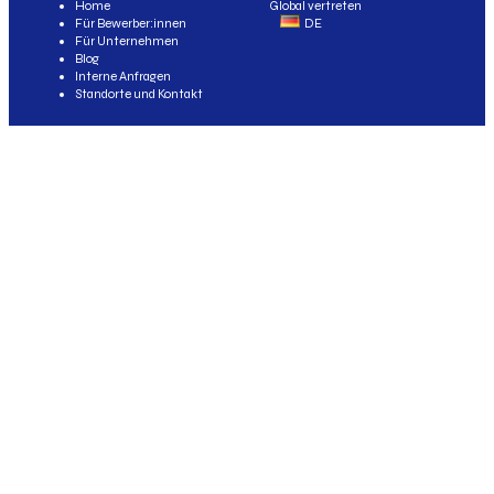
Home
Global vertreten
Für Bewerber:innen
DE
Für Unternehmen
Blog
Interne Anfragen
Standorte und Kontakt