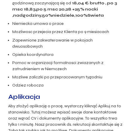
godzinową zaczynającą się od
18,04
€ brutto , po 3
msc 18,83,po 5 msc 20,28 +25% nocki
,nadgodziny,50%niedziele,100%Swieta
Niemiecka umowa o prace
Mozliwosc przejecia przez Klienta po 9 miesiacach
Zapewnione zakwaterowanie w pokojach
dwuosobowych
Opieka koordynatora
Pomoc w organizacji formalnosci zwiazanych z
zatrudnieniem w Niemczech
Mozliwe zaliczki po przepracowanym tygodniu
Odziez robocza
Aplikacja
Aby złożyć aplikację o pracę, wystarczy kliknąć Aplikuj na to
stanowisko. Tutaj możesz wpisać swoje dane kontaktowe
oraz wgrać CV i dokumenty aplikacyjne. To wszystko trwa
tylko 1 minutę. Nasz pracownik ds. rekrutacji skontaktuje się z
Tobą tak szybko jak to możliwe. Dokumenty aplikacyjne