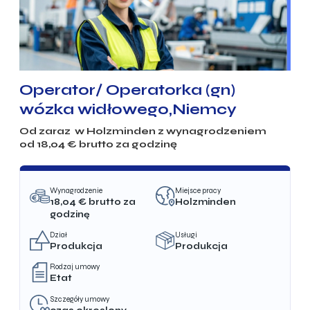
Operator/ Operatorka (gn)
wózka widłowego,Niemcy
Od zaraz w
Holzminden
z wynagrodzeniem
od
18,04
€ brutto za godzinę
Wynagrodzenie
Miejsce pracy
18,04
€ brutto za
Holzminden
godzinę
Dział
Usługi
Produkcja
Produkcja
Rodzaj umowy
Etat
Szczegóły umowy