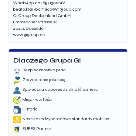
WhatsApp 0048571306086
beata.klar-bartnica@gigroup.com
Gi Group Deutschland GmbH
Emmericher Strasse 26
40474
Düsseldorf
www.gigroup.de
Dlaczego Grupa Gi
Bezpieczeństwo prac
Zarządzanie jakością
Społeczna odpowiedzialność biznesu
Misja i wartości
Historia
Nasze międzynarodowe standardy mobilne
EURES Partner