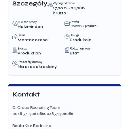
Szczegóły
Wynagrodzenie
17,20
€ -
24,28
€
brutto
Miejsce pracy
Zawód
Pracownik produkcji
Holzminden
Dział
Usługi
Montaz czesci
Produkcja
Branża
Rodzaj umowy
Produktion
Etat
Szczegóły umowy
Na czas okreslony
Kontakt
Gi Group Recruiting Team
0048 571 306 086
0048571306086
Beata Klar Bartnicka