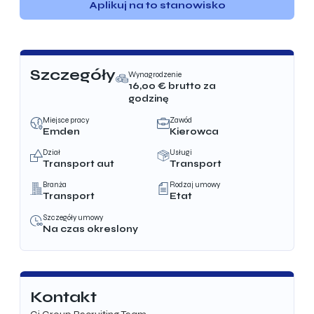
Aplikuj na to stanowisko
Szczegóły
Wynagrodzenie
16,00
€ brutto za
godzinę
Miejsce pracy
Zawód
Emden
Kierowca
Dział
Usługi
Transport aut
Transport
Branża
Rodzaj umowy
Transport
Etat
Szczegóły umowy
Na czas okreslony
Kontakt