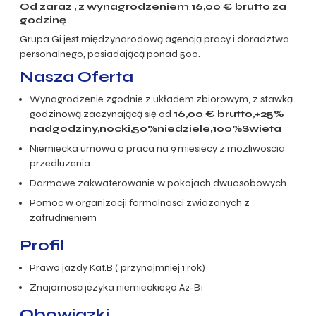
Od zaraz , z wynagrodzeniem
16,00
€ brutto za
godzinę
Grupa Gi jest międzynarodową agencją pracy i doradztwa
personalnego, posiadającą ponad 500.
Nasza Oferta
Wynagrodzenie zgodnie z układem zbiorowym, z stawką
godzinową zaczynającą się od
16,00
€ brutto,+25%
nadgodziny,nocki,50%niedziele,100%Swieta
Niemiecka umowa o praca na 9 miesiecy z mozliwoscia
przedluzenia
Darmowe zakwaterowanie w pokojach dwuosobowych
Pomoc w organizacji formalnosci zwiazanych z
zatrudnieniem
Profil
Prawo jazdy Kat.B ( przynajmniej 1 rok)
Znajomosc jezyka niemieckiego A2-B1
Obowiazki