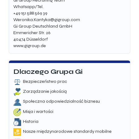
Gi Group Recruiting Team
Whatsapp/Tel.
+49 151 588 569 39
Weronika.Kantyka@gigroup.com
Gi Group Deutschland GmbH
Emmericher Str. 26
40474
Düsseldorf
www.gigroup.de
Dlaczego Grupa Gi
Bezpieczeństwo prac
Zarządzanie jakością
Społeczna odpowiedzialność biznesu
Misja i wartości
Historia
Nasze międzynarodowe standardy mobilne