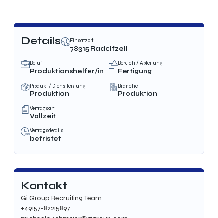
Details
Einsatzort
78315 Radolfzell
Beruf
Bereich / Abteilung
Produktionshelfer/in
Fertigung
Produkt / Dienstleistung
Branche
Produktion
Produktion
Vertragsart
Vollzeit
Vertragsdetails
befristet
Kontakt
Gi Group Recruiting Team
+49157-82215897