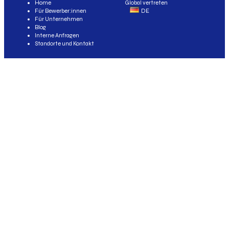
Home
Global vertreten
Für Bewerber:innen
DE
Für Unternehmen
Blog
Interne Anfragen
Standorte und Kontakt