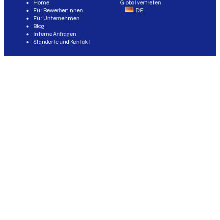
Home
Global vertreten
Für Bewerber:innen
DE
Für Unternehmen
Blog
Interne Anfragen
Standorte und Kontakt