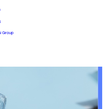
n
4
Gi Group