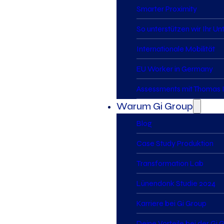
Smarter Proximity
So unterstützen wir Ihr U
Internationale Mobilität
EU Worker in Germany
Assessments mit Thomas I
Warum Gi Group
Blog
Case Study Produktion
Transformation Lab
Lünendonk Studie 2024
Karriere bei Gi Group
Deine Vorteile bei der Gi 