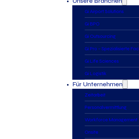
Unsere Branchen
Gi Airport Solutions
Gi BPO
Gi Outsourcing
Gi Pro – Spezialisierte Fa
Gi Life Sciences
Gi Logistik
Für Unternehmen
Zeitarbeit
Personalvermittlung
Workforce Management
Onsite