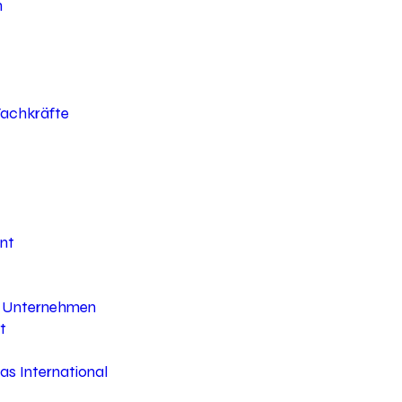
h
 Fachkräfte
nt
hr Unternehmen
t
s International