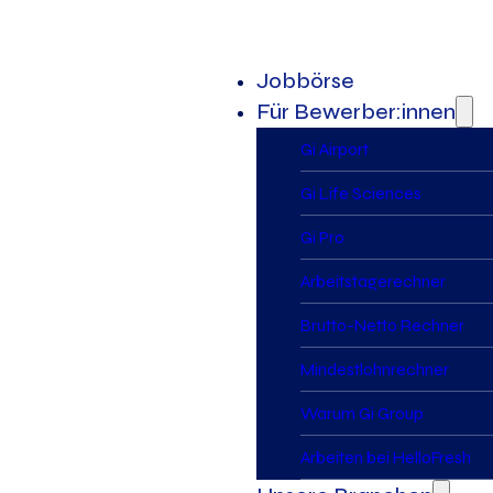
Jobbörse
Für Bewerber:innen
Gi Airport
Gi Life Sciences
Gi Pro
Arbeitstagerechner
Brutto-Netto Rechner
Mindestlohnrechner
Warum Gi Group
Arbeiten bei HelloFresh