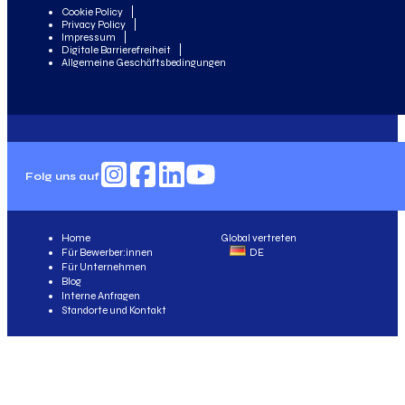
Cookie Policy
Privacy Policy
Impressum
Digitale Barrierefreiheit
Allgemeine Geschäftsbedingungen
Folg uns auf
Home
Global vertreten
Für Bewerber:innen
DE
Für Unternehmen
Blog
Interne Anfragen
Standorte und Kontakt