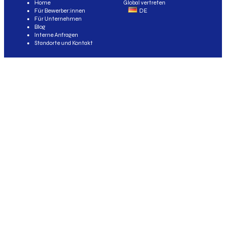
Home
Global vertreten
Für Bewerber:innen
DE
Für Unternehmen
Blog
Interne Anfragen
Standorte und Kontakt