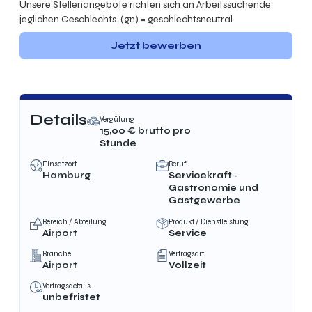
Unsere Stellenangebote richten sich an Arbeitssuchende
jeglichen Geschlechts. (gn) = geschlechtsneutral.
Jetzt bewerben
Details
Vergütung
15,00
€ brutto
pro
Stunde
Einsatzort
Beruf
Hamburg
Servicekraft -
Gastronomie und
Gastgewerbe
Bereich / Abteilung
Produkt / Dienstleistung
Airport
Service
Branche
Vertragsart
Airport
Vollzeit
Vertragsdetails
unbefristet