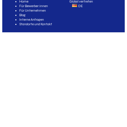
Home
Global vertreten
Für Bewerber:innen
DE
Für Unternehmen
Blog
Interne Anfragen
Standorte und Kontakt