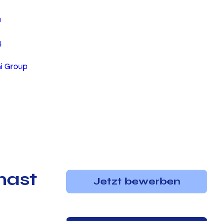
n
4
Gi Group
mast
Jetzt bewerben