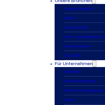
Unsere Branchen
Gi Airport Solutions
Gi BPO
Gi Outsourcing
Gi Pro – Spezialisierte Fa
Gi Life Sciences
Gi Logistik
Für Unternehmen
Zeitarbeit
Personalvermittlung
Workforce Management
Onsite