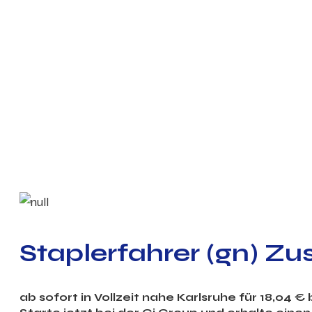
Staplerfahrer (gn) Z
ab sofort in Vollzeit nahe Karlsruhe für 18,04 €