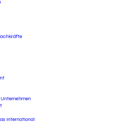
h
 Fachkräfte
nt
hr Unternehmen
t
s International