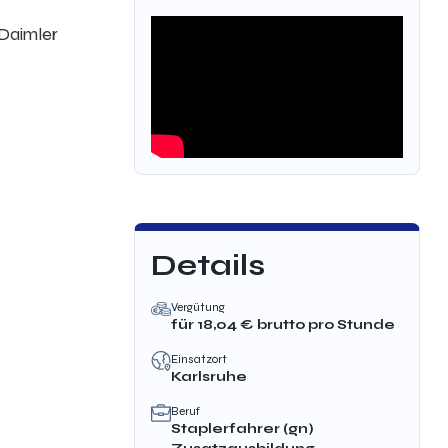
 Daimler
Details
Vergütung
für
18,04
€ brutto
pro Stunde
Einsatzort
Karlsruhe
Beruf
Staplerfahrer (gn)