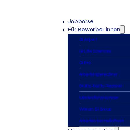
Jobbörse
Für Bewerber:innen
Gi Airport
Gi Life Sciences
Gi Pro
Arbeitstagerechner
Brutto-Netto Rechner
Mindestlohnrechner
Warum Gi Group
Arbeiten bei HelloFresh