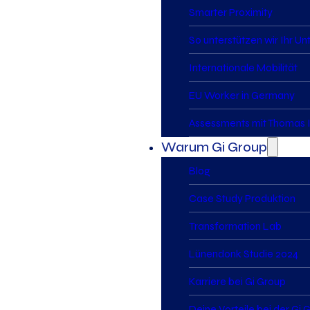
Smarter Proximity
So unterstützen wir Ihr U
Internationale Mobilität
EU Worker in Germany
Assessments mit Thomas I
Warum Gi Group
Blog
Case Study Produktion
Transformation Lab
Lünendonk Studie 2024
Karriere bei Gi Group
Deine Vorteile bei der Gi 