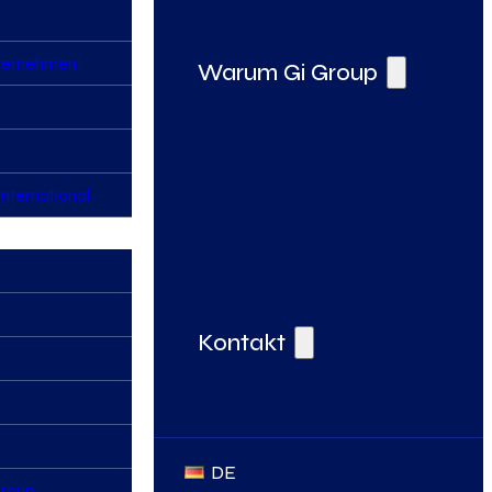
nternehmen
Warum Gi Group
nternational
Deine Vorteile bei der Gi Group
Kontakt
DE
Group