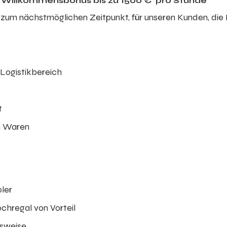
en Willkommensbonus bis zu 1500 €*
pro Stunde
zum nächstmöglichen Zeitpunkt, für unseren Kunden, die
Logistikbereich
t
n Waren
pler
hregal von Vorteil
tsweise