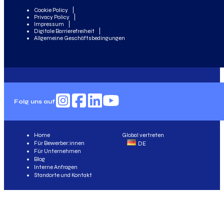
Cookie Policy
Privacy Policy
Impressum
Digitale Barrierefreiheit
Allgemeine Geschäftsbedingungen
Folg uns auf
Home
Global vertreten
Für Bewerber:innen
DE
Für Unternehmen
Blog
Interne Anfragen
Standorte und Kontakt