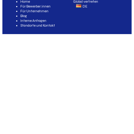
Home
Global vertreten
Für Bewerber:innen
DE
Für Unternehmen
Blog
Interne Anfragen
Standorte und Kontakt