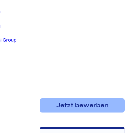
n
4
Gi Group
Jetzt bewerben