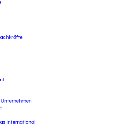
h
 Fachkräfte
nt
hr Unternehmen
t
s International