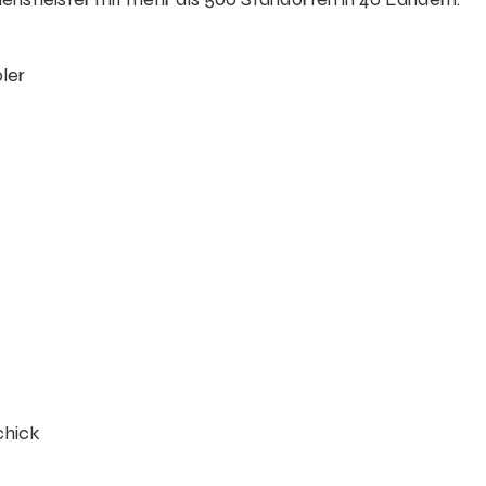
ler
chick