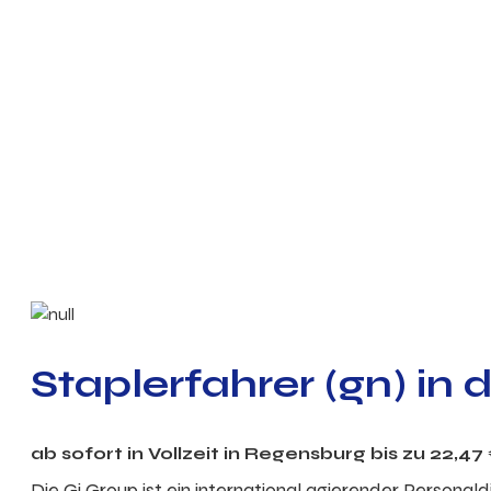
Staplerfahrer (gn) in
ab sofort in
Vollzeit
in Regensburg bis zu
22,47
Die Gi Group ist ein international agierender Personal