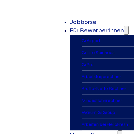
Jobbörse
Für Bewerber:innen
Gi Airport
Gi Life Sciences
Gi Pro
Arbeitstagerechner
Brutto-Netto Rechner
Mindestlohnrechner
Warum Gi Group
Arbeiten bei HelloFresh