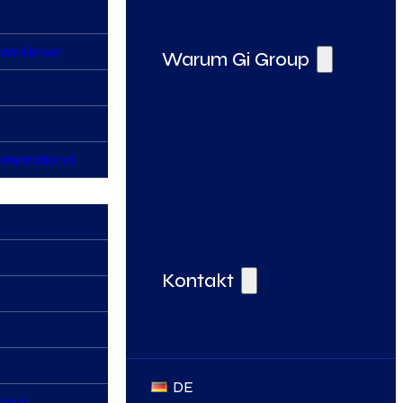
nternehmen
Warum Gi Group
nternational
Deine Vorteile bei der Gi Group
Kontakt
DE
Group