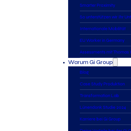
Smarter Proximity
So unterstützen wir Ihr U
Internationale Mobilität
EU Worker in Germany
Assessments mit Thomas I
Warum Gi Group
Blog
Case Study Produktion
Transformation Lab
Lünendonk Studie 2024
Karriere bei Gi Group
Deine Vorteile bei der Gi 