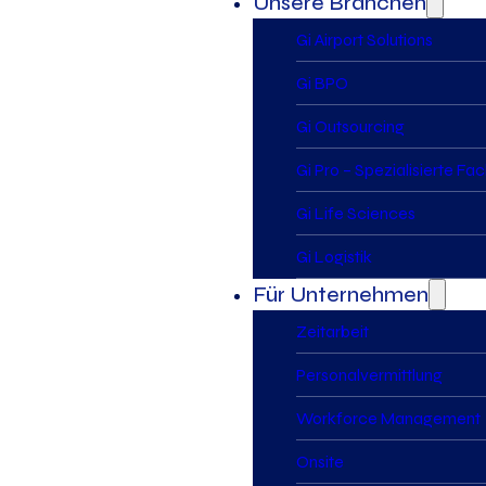
Unsere Branchen
Gi Airport Solutions
Gi BPO
Gi Outsourcing
Gi Pro – Spezialisierte Fa
Gi Life Sciences
Gi Logistik
Für Unternehmen
Zeitarbeit
Personalvermittlung
Workforce Management
Onsite