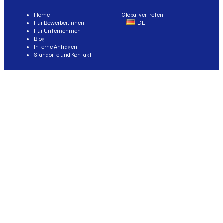
Home
Global vertreten
Für Bewerber:innen
DE
Für Unternehmen
Blog
Interne Anfragen
Standorte und Kontakt