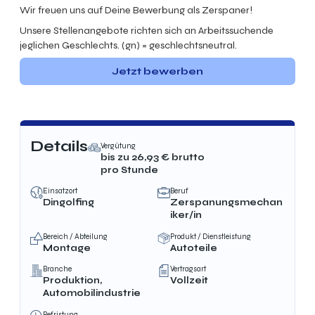
Wir freuen uns auf Deine Bewerbung als Zerspaner!
Unsere Stellenangebote richten sich an Arbeitssuchende
jeglichen Geschlechts. (gn) = geschlechtsneutral.
Jetzt bewerben
Details
Vergütung
bis zu
26,93
€ brutto
pro Stunde
Einsatzort
Beruf
Dingolfing
Zerspanungsmechan
iker/in
Bereich / Abteilung
Produkt / Dienstleistung
Montage
Autoteile
Branche
Vertragsart
Produktion,
Vollzeit
Automobilindustrie
Befristung