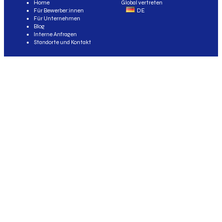
Home
Global vertreten
Für Bewerber:innen
DE
Für Unternehmen
Blog
Interne Anfragen
Standorte und Kontakt