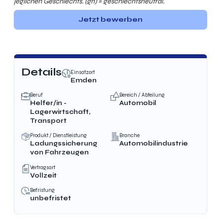
jeglichen Geschlechts. (gn) = geschlechtsneutral.
Jetzt bewerben
Details
Einsatzort
Emden
Beruf
Bereich / Abteilung
Helfer/in -
Automobil
Lagerwirtschaft,
Transport
Produkt / Dienstleistung
Branche
Ladungssicherung
Automobilindustrie
von Fahrzeugen
Vertragsart
Vollzeit
Befristung
unbefristet